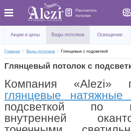
Рассчитать
потолок
Акции и цены
Виды потолков
Освещение
Главная
Виды потолков
Глянцевые с подсветкой
Глянцевый потолок с подсвет
Компания «Alezi» п
глянцевые натяжные 
подсветкой по пе
внутренней окан
точечными светиль