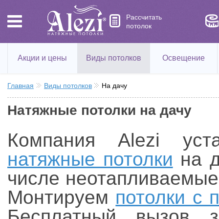
Рассчитать
потолок
Акции и цены
Виды потолков
Освещение
Главная
Виды потолков
На дачу
Натяжные потолки на дачу
Компания Alezi уста
натяжные потолки
на д
числе неотапливаемые,
Монтируем
потолки с 
Бесплатный вызов з