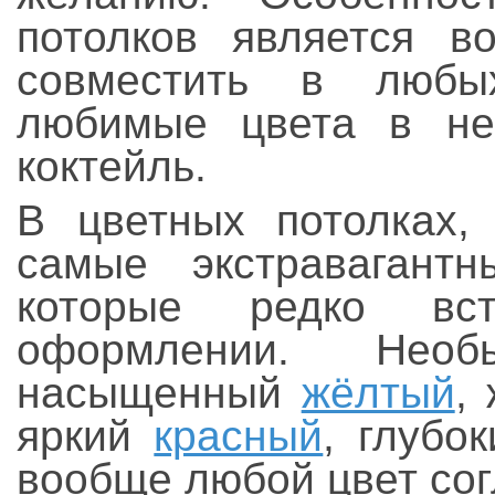
потолков является в
совместить в люб
любимые цвета в не
коктейль.
В цветных потолках,
самые экстравагант
которые редко вс
оформлении. Необ
насыщенный
жёлтый
,
яркий
красный
, глубо
вообще любой цвет со